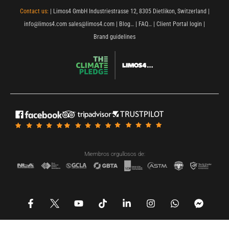
Contact us:
| Limos4 GmbH Industriestrasse 12, 8305 Dietlikon, Switzerland |
info@limos4.com
sales@limos4.com
|
Blog…
|
FAQ…
|
Client Portal login
|
Brand guidelines
Miembros orgullosos de:
F
Y
T
L
I
W
F
a
o
i
i
n
h
a
c
u
k
n
s
a
c
e
t
t
k
t
t
e