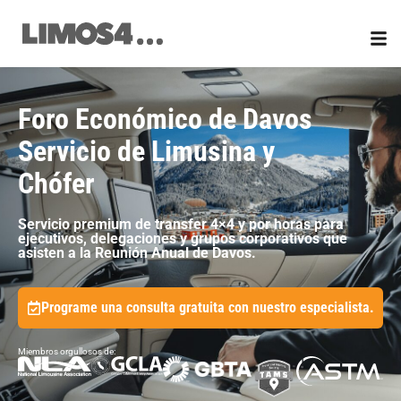
Ir
al
contenido
Foro Económico de Davos
Servicio de Limusina y
Chófer
Servicio premium de transfer 4×4 y por horas para
ejecutivos, delegaciones y grupos corporativos que
asisten a la Reunión Anual de Davos.
Programe una consulta gratuita con nuestro especialista.
Miembros orgullosos de: