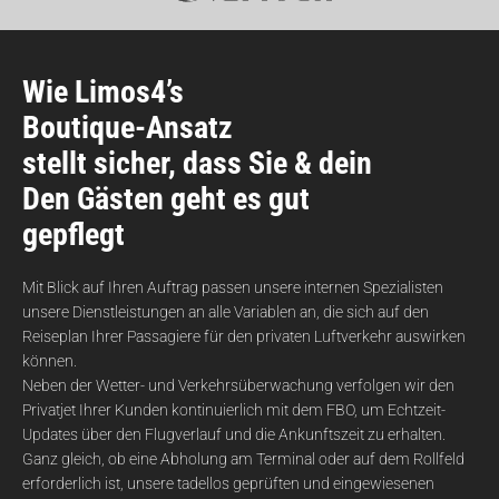
Wie Limos4’s
Boutique-Ansatz
stellt sicher, dass Sie & dein
Den Gästen geht es gut
gepflegt
Mit Blick auf Ihren Auftrag passen unsere internen Spezialisten
unsere Dienstleistungen an alle Variablen an, die sich auf den
Reiseplan Ihrer Passagiere für den privaten Luftverkehr auswirken
können.
Neben der Wetter- und Verkehrsüberwachung verfolgen wir den
Privatjet Ihrer Kunden kontinuierlich mit dem FBO, um Echtzeit-
Updates über den Flugverlauf und die Ankunftszeit zu erhalten.
Ganz gleich, ob eine Abholung am Terminal oder auf dem Rollfeld
erforderlich ist, unsere tadellos geprüften und eingewiesenen