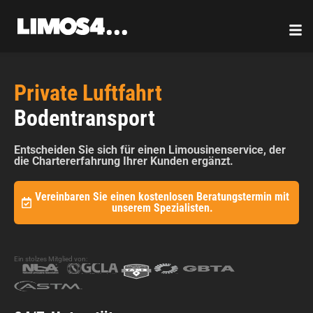
Zum
Inhalt
springen
Private Luftfahrt
Bodentransport
Entscheiden Sie sich für einen Limousinenservice, der
die Chartererfahrung Ihrer Kunden ergänzt.
Vereinbaren Sie einen kostenlosen Beratungstermin mit
unserem Spezialisten.
Ein stolzes Mitglied von: