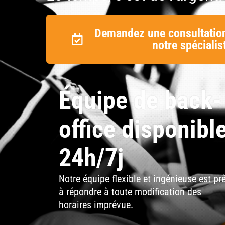
|
|
Demandez une consultation
|
notre spécialis
|
|
Équipe de back-
|
|
office disponibl
|
|
24h/7j
|
|
Notre équipe flexible et ingénieuse est pr
à répondre à toute modification des
|
horaires imprévue.