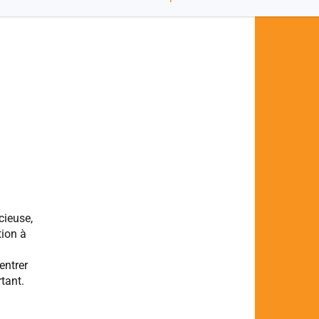
cieuse,
tion à
entrer
tant.