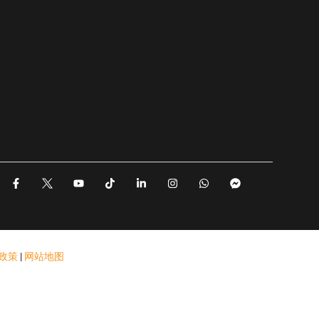
F
Y
T
L
I
W
F
a
o
i
i
n
h
a
c
u
k
n
s
a
c
e
t
t
k
t
t
e
b
u
o
e
a
s
b
o
b
k
d
g
a
o
o
e
i
r
p
o
k
n
a
p
k
政策
|
网站地图
-
-
m
-
f
i
m
n
e
s
s