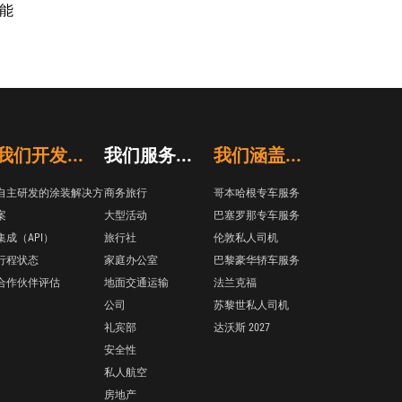
都能
我们开发...
我们服务...
我们涵盖...
自主研发的涂装解决方
商务旅行
哥本哈根专车服务
案
大型活动
巴塞罗那专车服务
集成（API）
旅行社
伦敦私人司机
行程状态
家庭办公室
巴黎豪华轿车服务
合作伙伴评估
地面交通运输
法兰克福
公司
苏黎世私人司机
礼宾部
达沃斯 2027
安全性
私人航空
房地产