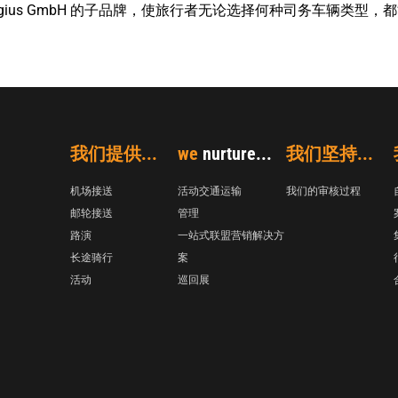
nergius GmbH 的子品牌，使旅行者无论选择何种司务车辆类型，
我们提供...
we
nurture...
我们坚持...
机场接送
活动交通运输
我们的审核过程
邮轮接送
管理
路演
一站式联盟营销解决方
长途骑行
案
活动
巡回展