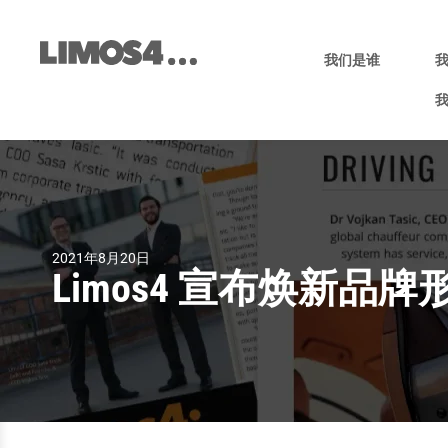
跳
至
内
容
我们是谁
2021年8月20日
Limos4 宣布焕新品牌